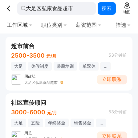
搜索
地图
工作区域
职位类别
薪资范围
筛选
超市前台
2500-3500
53分钟前
元/月
大足
休假制度
带薪培训
单双休
...
周政弘
立即联系
大足区弘康食品超市
社区宣传顾问
3000-6000
53分钟前
元/月
大足
五险
年终奖金
销售奖金
...
周总
立即联系