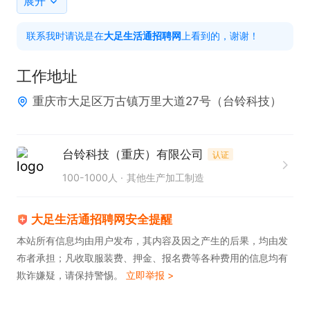
展开
定性；

联系我时请说是在
大足生活通招聘网
上看到的，谢谢！
5、负责供应商的日常管理、培养、绩效考评、开发
寻源；

工作地址
6、领导安排的其他工作。

重庆市大足区万古镇万里大道27号（台铃科技）
任职要求：

1、本科及以上学历，2年以上采购工作经验，有生产
类物资采购工作经验者优先；

台铃科技（重庆）有限公司
认证
2、具备良好的职业道德，沟通、谈判能力强；

100-1000人
其他生产加工制造
3、性格严谨，做事认真、有原则；

4、熟练使用办公软件。
大足生活通招聘网安全提醒
本站所有信息均由用户发布，其内容及因之产生的后果，均由发
布者承担；凡收取服装费、押金、报名费等各种费用的信息均有
欺诈嫌疑，请保持警惕。
立即举报 >