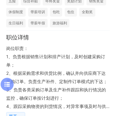
五险
综合补贴
年终奖金
奖励计划
销售奖金
休假制度
带薪培训
包吃
包住
全勤奖
生日福利
带薪年假
旅游福利
职位详情
岗位职责：

1、负责根据销售计划和排产计划，及时创建采购订
单；

2、根据采购需求和供货比例，确认并向供应商下达
采购订单。负责生产补件、定制件订单模式的下达；

3、负责各类采购订单及生产补件跟踪和执行情况的
监控，确保订单按计划进行；

4、跟踪采购物资的到货情况，对异常事项及时与供
应商沟通处理，保证物资供应的及时性、连续性和稳