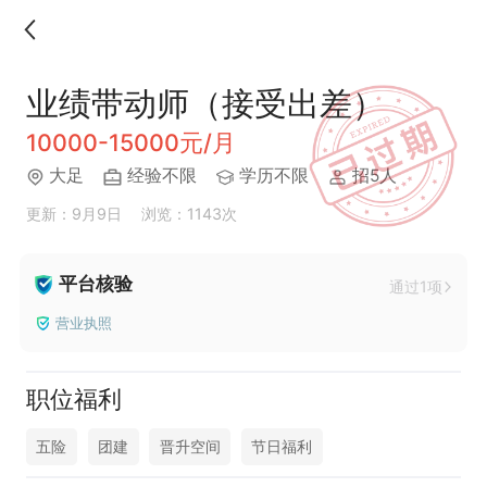
业绩带动师（接受出差）
10000-15000元/月
大足
经验不限
学历不限
招5人
更新：9月9日
浏览：1143次
平台核验
通过1项
营业执照
职位福利
五险
团建
晋升空间
节日福利