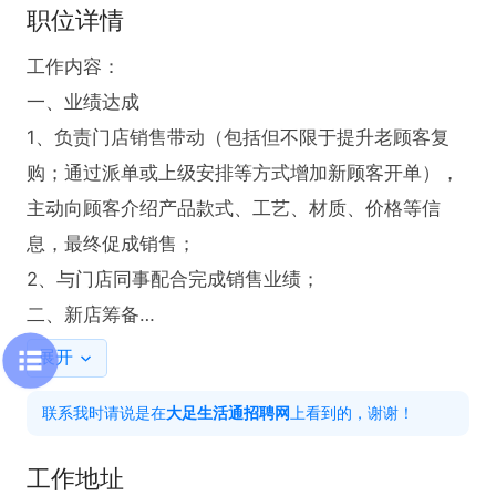
职位详情
工作内容：

一、业绩达成

1、负责门店销售带动（包括但不限于提升老顾客复
购；通过派单或上级安排等方式增加新顾客开单），
主动向顾客介绍产品款式、工艺、材质、价格等信
息，最终促成销售；

2、与门店同事配合完成销售业绩；

二、新店筹备

1、新店按照公司标准进行美容设备安装、调试；

展开
2、新店货品陈列；

联系我时请说是在
大足生活通招聘网
上看到的，谢谢！
3、新店开业活动执行；

4、新店拓客主导实施；

工作地址
三、自我管理
