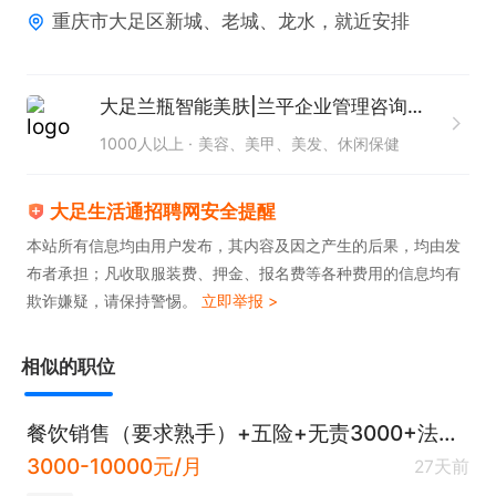
重庆市大足区新城、老城、龙水，就近安排
1、按照公司制度考勤，不迟到早退旷工。遵守公司相
关制度；

2、定期参加公司及店铺的会议及培训，不断提升自
大足兰瓶智能美肤|兰平企业管理咨询重庆有限公司
己；

1000人以上
美容、美甲、美发、休闲保健
3、做好店铺及公司正面宣传，不主动传播负能量；

4、完成上级安排的其他工作。

大足生活通招聘网安全提醒
岗位要求：

本站所有信息均由用户发布，其内容及因之产生的后果，均由发
布者承担；凡收取服装费、押金、报名费等各种费用的信息均有
1、2年以上同行业带动门店销售经验,；熟悉培训讲授
欺诈嫌疑，请保持警惕。
立即举报 >
及培训工作指导；

2、熟悉化妆品零售连锁行业运营模式,熟悉信息化管
相似的职位
理；

3、思维清晰,表达沟通能力强,执行力佳；

餐饮销售（要求熟手）+五险+无责3000+法定节假日
4、富有责任心与正义感,能承受一定的工作压力；

3000-10000元/月
27天前
5、可接受出差。