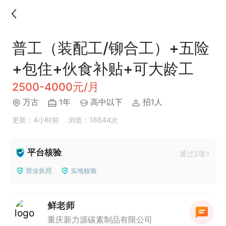
普工（装配工/铆合工）+五险
+包住+伙食补贴+可大龄工
2500-4000元/月
万古
1年
高中以下
招1人
更新：4小时前
浏览：18844次
平台核验
通过2项
营业执照
实地核验
鲜老师
重庆新力源碳素制品有限公司