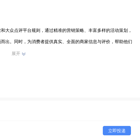
卖和大众点评平台规则，通过精准的营销策略、丰富多样的活动策划，
颖而出。同时，为消费者提供真实、全面的商家信息与评价，帮助他们
展开
富的配送经验和良好的服务意识。严格遵循配送流程与标准，确保餐品
还是恶劣天气，我们始终坚守岗位，用速度与品质保障每一次配送任务
立即投递