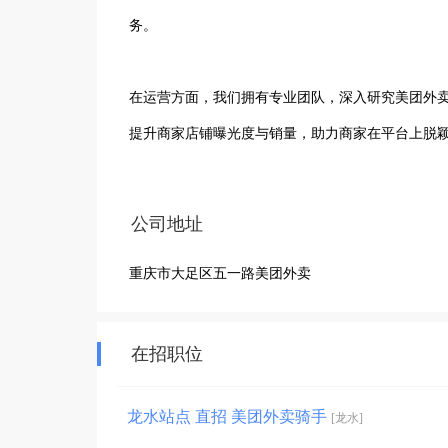
务。

在运营方面，我们拥有专业团队，深入研究美团外
提升商家店铺曝光度与销量，助力商家在平台上脱
轻松找到心仪的美食及各类服务。

公司地址
配送服务上，我们组建了高效的配送团队，具备丰
重庆市大足区五一路美团外卖
及时、准确、安全送达顾客手中。无论是高峰时段
在招职位
龙水站点 直招 美团外卖骑手
[龙水]